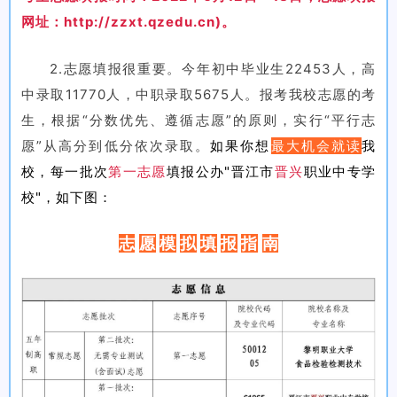
网址：http://zzxt.qzedu.cn)。
2.志愿填报很重要。今年初中毕业生22453人，高
中录取11770人，中职录取5675人。报考我校志愿的考
生，根据“分数优先、遵循志愿”的原则，实行“平行志
愿”从高分到低分依次录取。
如果你想
最大机会就读
我
校
，每一批次
第一志愿
填报公办"晋江市
晋兴
职业中专学
校"，如下图：
志
愿
模
拟
填
报
指
南