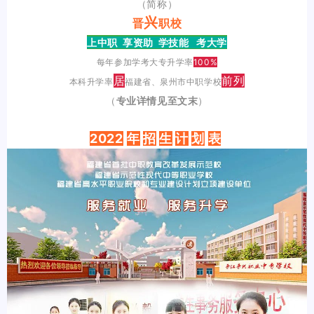
（简称）
兴
晋
职校
上中职 享资助 学技能 考大学
每年参加学考大专升学率
100%
居
前列
本科升学率
福建省、泉州市中职学校
（
专业详情见至文末
）
2022
年
招
生
计
划
表